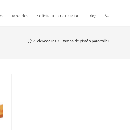
os
Modelos
Solicita una Cotizacion
Blog
>
elevadores
>
Rampa de pistón para taller