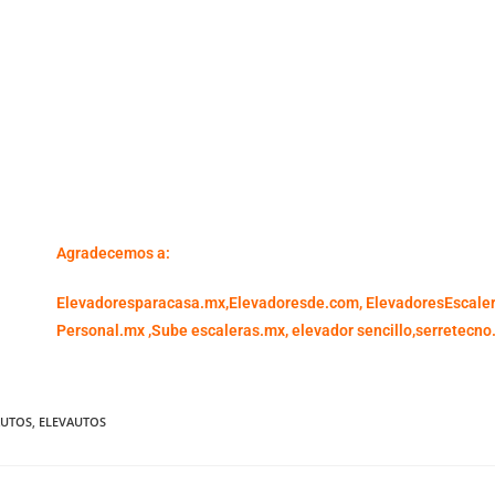
Agradecemos a:
Elevadoresparacasa.mx,
Elevadoresde.com,
ElevadoresEscale
Personal.mx ,
Sube escaleras.mx
,
elevador sencillo,
serretecno
AUTOS
,
ELEVAUTOS