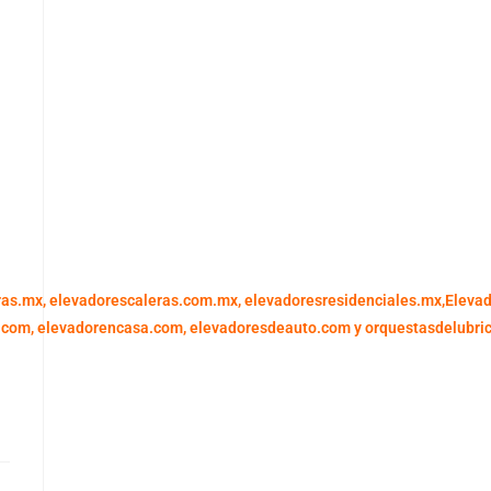
ras.mx,
elevadorescaleras.com.mx,
elevadoresresidenciales.mx
,
Eleva
.com,
elevadorencasa.com,
elevadoresdeauto.com
y
orquestasdelubri