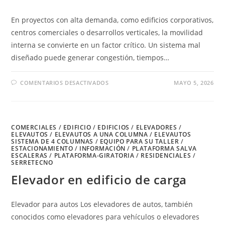
En proyectos con alta demanda, como edificios corporativos,
centros comerciales o desarrollos verticales, la movilidad
interna se convierte en un factor crítico. Un sistema mal
diseñado puede generar congestión, tiempos…
EN
COMENTARIOS DESACTIVADOS
MAYO 5, 2026
CÓMO
ELEGIR
SISTEMAS
DE
ELEVADORES
EN
COMERCIALES
/
EDIFICIO
/
EDIFICIOS
MÉXICO
/
ELEVADORES
/
PARA
ELEVAUTOS
/
ELEVAUTOS A UNA COLUMNA
/
ELEVAUTOS
ALTA
SISTEMA DE 4 COLUMNAS
/
EQUIPO PARA SU TALLER
/
DEMANDA
ESTACIONAMIENTO
/
INFORMACIÓN
/
PLATAFORMA SALVA
ESCALERAS
/
PLATAFORMA-GIRATORIA
/
RESIDENCIALES
/
SERRETECNO
Elevador en edificio de carga
Elevador para autos Los elevadores de autos, también
conocidos como elevadores para vehículos o elevadores