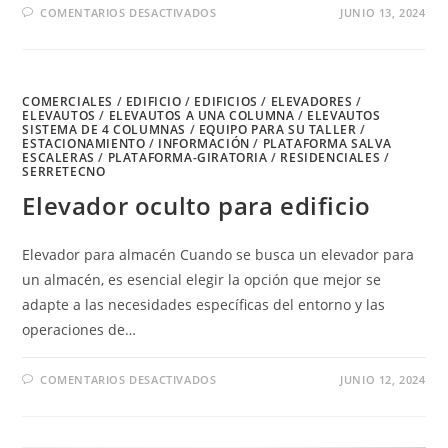
EN
COMENTARIOS DESACTIVADOS
JUNIO 13, 2024
ELEVADOR
COMERCIAL
PARA
EDIFICIOS
COMERCIALES
/
EDIFICIO
/
EDIFICIOS
/
ELEVADORES
/
ELEVAUTOS
/
ELEVAUTOS A UNA COLUMNA
/
ELEVAUTOS
SISTEMA DE 4 COLUMNAS
/
EQUIPO PARA SU TALLER
/
ESTACIONAMIENTO
/
INFORMACIÓN
/
PLATAFORMA SALVA
ESCALERAS
/
PLATAFORMA-GIRATORIA
/
RESIDENCIALES
/
SERRETECNO
Elevador oculto para edificio
Elevador para almacén Cuando se busca un elevador para
un almacén, es esencial elegir la opción que mejor se
adapte a las necesidades específicas del entorno y las
operaciones de…
EN
COMENTARIOS DESACTIVADOS
JUNIO 12, 2024
ELEVADOR
OCULTO
PARA
EDIFICIO