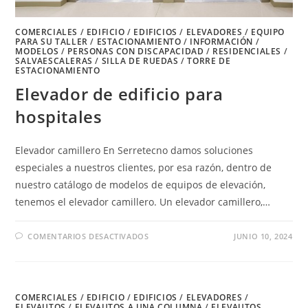
COMERCIALES
/
EDIFICIO
/
EDIFICIOS
/
ELEVADORES
/
EQUIPO
PARA SU TALLER
/
ESTACIONAMIENTO
/
INFORMACIÓN
/
MODELOS
/
PERSONAS CON DISCAPACIDAD
/
RESIDENCIALES
/
SALVAESCALERAS
/
SILLA DE RUEDAS
/
TORRE DE
ESTACIONAMIENTO
Elevador de edificio para
hospitales
Elevador camillero En Serretecno damos soluciones
especiales a nuestros clientes, por esa razón, dentro de
nuestro catálogo de modelos de equipos de elevación,
tenemos el elevador camillero. Un elevador camillero,…
EN
COMENTARIOS DESACTIVADOS
JUNIO 10, 2024
ELEVADOR
DE
EDIFICIO
PARA
HOSPITALES
COMERCIALES
/
EDIFICIO
/
EDIFICIOS
/
ELEVADORES
/
ELEVAUTOS
/
ELEVAUTOS A UNA COLUMNA
/
ELEVAUTOS