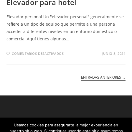
Elevador para hotel
Elevador personal Un "elevador personal" generalmente se
refiere a un tipo de equipo que permite a una persona
acceder a diferentes niveles en un entorno doméstico o
comercial.Aquí tienes algunas…
EN
COMENTARIOS DESACTIVADOS
JUNIO 8, 2024
ELEVADOR
PARA
HOTEL
ENTRADAS ANTERIORES
→
Usamos cookies para asegurarte la mejor experiencia en
nuestro sitio web. Si continuas usando este sitio asumiremos