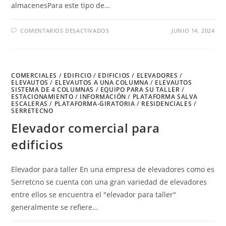
almacenesPara este tipo de…
EN
COMENTARIOS DESACTIVADOS
JUNIO 14, 2024
ELEVADOR
EN
EDIFICIO
PARA
ALMACENES
COMERCIALES
/
EDIFICIO
/
EDIFICIOS
/
ELEVADORES
/
ELEVAUTOS
/
ELEVAUTOS A UNA COLUMNA
/
ELEVAUTOS
SISTEMA DE 4 COLUMNAS
/
EQUIPO PARA SU TALLER
/
ESTACIONAMIENTO
/
INFORMACIÓN
/
PLATAFORMA SALVA
ESCALERAS
/
PLATAFORMA-GIRATORIA
/
RESIDENCIALES
/
SERRETECNO
Elevador comercial para
edificios
Elevador para taller En una empresa de elevadores como es
Serretcno se cuenta con una gran variedad de elevadores
entre ellos se encuentra el "elevador para taller"
generalmente se refiere…