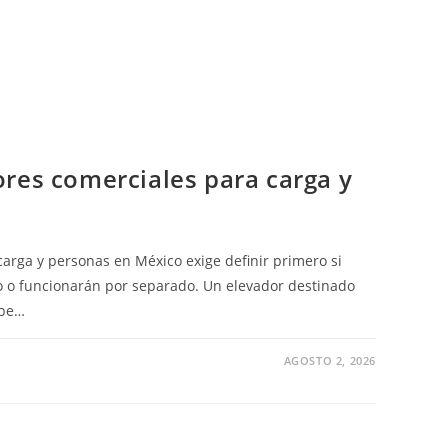
A
O
res comerciales para carga y
carga y personas en México exige definir primero si
 o funcionarán por separado. Un elevador destinado
ebe…
AGOSTO 2, 2026
R
DORES
CIALES
A