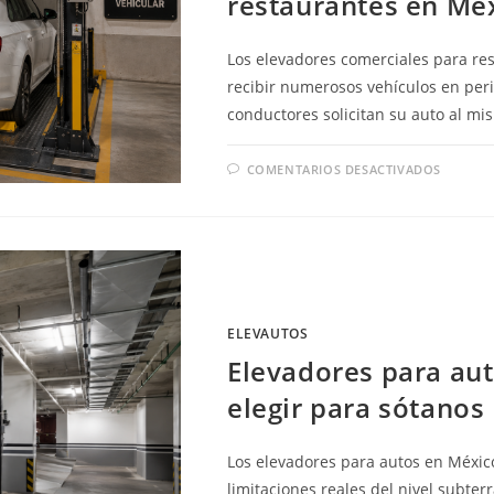
restaurantes en Mé
Los elevadores comerciales para res
recibir numerosos vehículos en peri
conductores solicitan su auto al m
EN
COMENTARIOS DESACTIVADOS
MEJOR
OPCIO
DE
ELEVA
COMER
PARA
RESTA
EN
MÉXIC
ELEVAUTOS
Elevadores para au
elegir para sótanos
Los elevadores para autos en México
limitaciones reales del nivel subterr