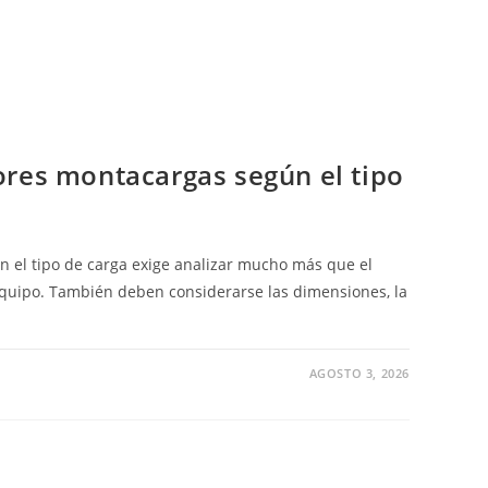
S
VELES
O
ores montacargas según el tipo
n el tipo de carga exige analizar mucho más que el
uipo. También deben considerarse las dimensiones, la
AGOSTO 3, 2026
R
DORES
ACARGAS
N