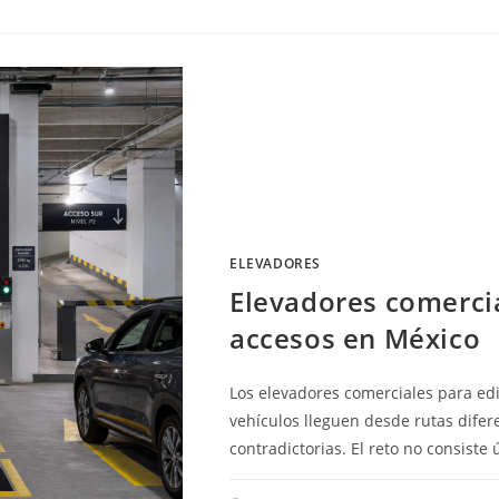
INSTA
ESTAC
VERTI
JUNTO
A
EDIFIC
EN
MÉXIC
ELEVADORES
Elevadores comercia
accesos en México
Los elevadores comerciales para edi
vehículos lleguen desde rutas difer
contradictorias. El reto no consist