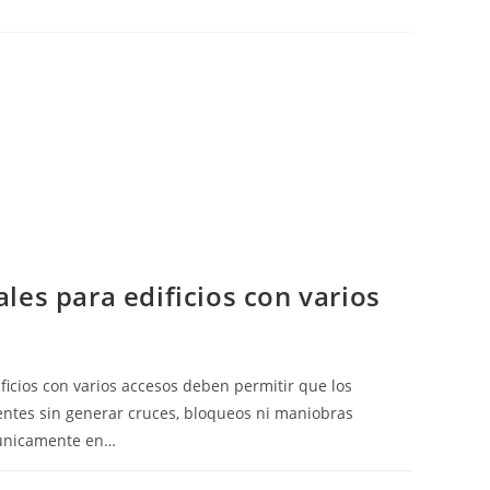
LAR
IONAMIENTO
CAL
IOS
O
les para edificios con varios
ficios con varios accesos deben permitir que los
entes sin generar cruces, bloqueos ni maniobras
e únicamente en…