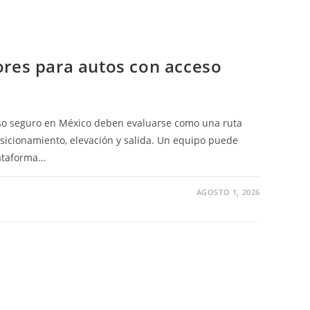
NAS
O
ores para autos con acceso
eso seguro en México deben evaluarse como una ruta
sicionamiento, elevación y salida. Un equipo puede
lataforma…
AGOSTO 1, 2026
R
DORES
S
O
RO
O