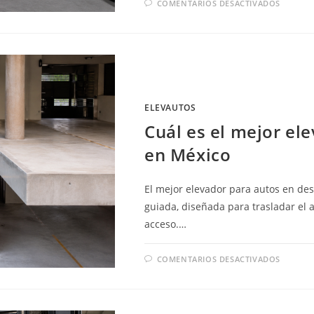
EN
COMENTARIOS DESACTIVADOS
ELEVA
COMER
PARA
EDIFIC
CON
VARIO
ACCES
EN
MÉXIC
ELEVAUTOS
Cuál es el mejor el
en México
El mejor elevador para autos en des
guiada, diseñada para trasladar el 
acceso.…
EN
COMENTARIOS DESACTIVADOS
CUÁL
ES
EL
MEJOR
ELEVA
PARA