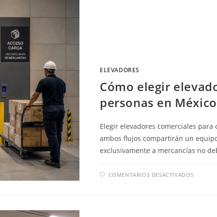
CARG
EN
MÉXIC
ELEVADORES
Cómo elegir elevado
personas en México
Elegir elevadores comerciales para 
ambos flujos compartirán un equipo
exclusivamente a mercancías no d
EN
COMENTARIOS DESACTIVADOS
CÓMO
ELEGI
ELEVA
COMER
PARA
CARG