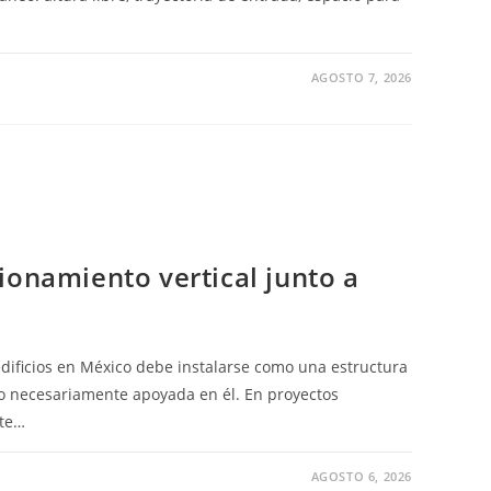
AGOSTO 7, 2026
DORES
S
O:
MA
R
NOS
ionamiento vertical junto a
 edificios en México debe instalarse como una estructura
o necesariamente apoyada en él. En proyectos
nte…
AGOSTO 6, 2026