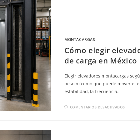
AUTO
EN
DESNI
EN
MÉXIC
MONTACARGAS
Cómo elegir elevad
de carga en México
Elegir elevadores montacargas segú
peso máximo que puede mover el eq
estabilidad, la frecuencia…
EN
COMENTARIOS DESACTIVADOS
CÓMO
ELEGI
ELEVA
MONT
SEGÚ
EL
TIPO
DE