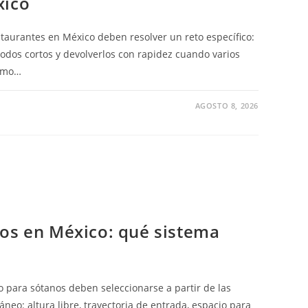
xico
taurantes en México deben resolver un reto específico:
odos cortos y devolverlos con rapidez cuando varios
ismo…
AGOSTO 8, 2026
ES
NES
DORES
CIALES
URANTES
O
tos en México: qué sistema
 para sótanos deben seleccionarse a partir de las
áneo: altura libre, trayectoria de entrada, espacio para