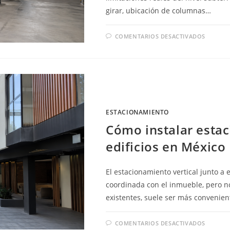
girar, ubicación de columnas…
EN
COMENTARIOS DESACTIVADOS
ELEVA
PARA
AUTO
EN
MÉXIC
QUÉ
SISTE
ELEGI
PARA
SÓTA
ESTACIONAMIENTO
Cómo instalar estac
edificios en México
El estacionamiento vertical junto a
coordinada con el inmueble, pero n
existentes, suele ser más convenie
EN
COMENTARIOS DESACTIVADOS
CÓMO