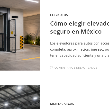
Y
PERSO
EN
MÉXIC
ELEVAUTOS
Cómo elegir elevad
seguro en México
Los elevadores para autos con acc
completa: aproximación, ingreso, po
tener capacidad suficiente y una p
EN
COMENTARIOS DESACTIVADOS
CÓMO
ELEGI
ELEVA
PARA
AUTO
CON
ACCES
SEGU
EN
MÉXIC
MONTACARGAS