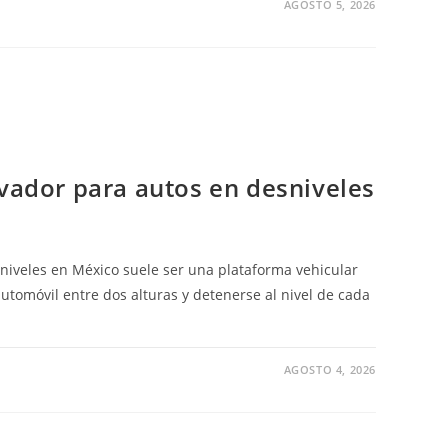
AGOSTO 5, 2026
DORES
CIALES
IOS
S
OS
O
evador para autos en desniveles
niveles en México suele ser una plataforma vehicular
automóvil entre dos alturas y detenerse al nivel de cada
AGOSTO 4, 2026
DOR