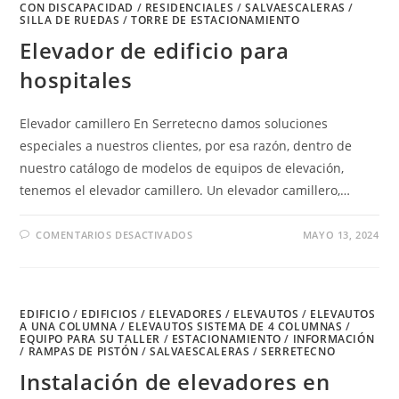
CON DISCAPACIDAD
/
RESIDENCIALES
/
SALVAESCALERAS
/
SILLA DE RUEDAS
/
TORRE DE ESTACIONAMIENTO
Elevador de edificio para
hospitales
Elevador camillero En Serretecno damos soluciones
especiales a nuestros clientes, por esa razón, dentro de
nuestro catálogo de modelos de equipos de elevación,
tenemos el elevador camillero. Un elevador camillero,…
EN
COMENTARIOS DESACTIVADOS
MAYO 13, 2024
ELEVADOR
DE
EDIFICIO
PARA
HOSPITALES
EDIFICIO
/
EDIFICIOS
/
ELEVADORES
/
ELEVAUTOS
/
ELEVAUTOS
A UNA COLUMNA
/
ELEVAUTOS SISTEMA DE 4 COLUMNAS
/
EQUIPO PARA SU TALLER
/
ESTACIONAMIENTO
/
INFORMACIÓN
/
RAMPAS DE PISTÓN
/
SALVAESCALERAS
/
SERRETECNO
Instalación de elevadores en