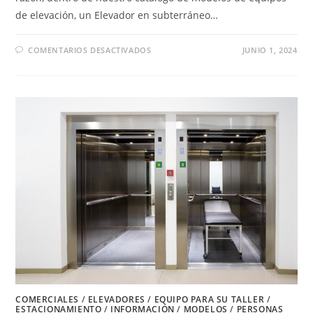
de elevación, un Elevador en subterráneo…
EN
COMENTARIOS DESACTIVADOS
JUNIO 1, 2024
ELEVADOR
EN
SUBTERRÁNEO
PARA
EDIFICIOS
COMERCIALES
/
ELEVADORES
/
EQUIPO PARA SU TALLER
/
ESTACIONAMIENTO
/
INFORMACIÓN
/
MODELOS
/
PERSONAS