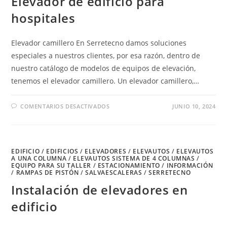
Elevador de edificio para
hospitales
Elevador camillero En Serretecno damos soluciones
especiales a nuestros clientes, por esa razón, dentro de
nuestro catálogo de modelos de equipos de elevación,
tenemos el elevador camillero. Un elevador camillero,…
EN
COMENTARIOS DESACTIVADOS
JUNIO 10, 2024
ELEVADOR
DE
EDIFICIO
PARA
HOSPITALES
EDIFICIO
/
EDIFICIOS
/
ELEVADORES
/
ELEVAUTOS
/
ELEVAUTOS
A UNA COLUMNA
/
ELEVAUTOS SISTEMA DE 4 COLUMNAS
/
EQUIPO PARA SU TALLER
/
ESTACIONAMIENTO
/
INFORMACIÓN
/
RAMPAS DE PISTÓN
/
SALVAESCALERAS
/
SERRETECNO
Instalación de elevadores en
edificio