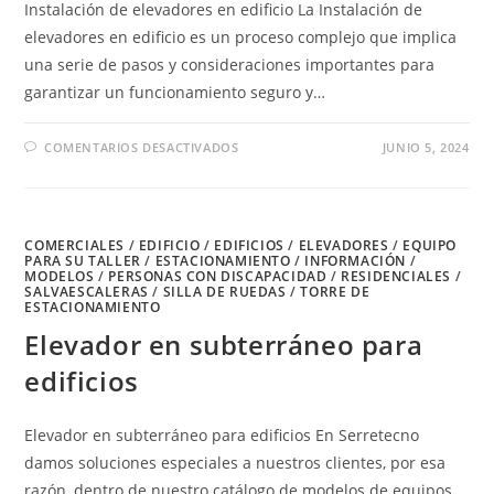
Instalación de elevadores en edificio La Instalación de
elevadores en edificio es un proceso complejo que implica
una serie de pasos y consideraciones importantes para
garantizar un funcionamiento seguro y…
EN
COMENTARIOS DESACTIVADOS
JUNIO 5, 2024
INSTALACIÓN
DE
ELEVADORES
EN
EDIFICIO
COMERCIALES
/
EDIFICIO
/
EDIFICIOS
/
ELEVADORES
/
EQUIPO
PARA SU TALLER
/
ESTACIONAMIENTO
/
INFORMACIÓN
/
MODELOS
/
PERSONAS CON DISCAPACIDAD
/
RESIDENCIALES
/
SALVAESCALERAS
/
SILLA DE RUEDAS
/
TORRE DE
ESTACIONAMIENTO
Elevador en subterráneo para
edificios
Elevador en subterráneo para edificios En Serretecno
damos soluciones especiales a nuestros clientes, por esa
razón, dentro de nuestro catálogo de modelos de equipos