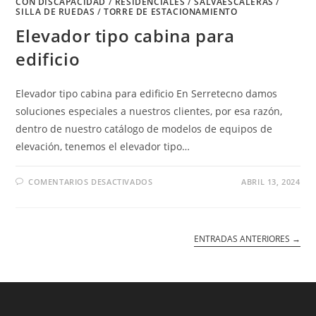
CON DISCAPACIDAD
/
RESIDENCIALES
/
SALVAESCALERAS
/
SILLA DE RUEDAS
/
TORRE DE ESTACIONAMIENTO
Elevador tipo cabina para
edificio
Elevador tipo cabina para edificio En Serretecno damos
soluciones especiales a nuestros clientes, por esa razón,
dentro de nuestro catálogo de modelos de equipos de
elevación, tenemos el elevador tipo…
EN
COMENTARIOS DESACTIVADOS
ABRIL 13, 2024
ELEVADOR
TIPO
CABINA
PARA
EDIFICIO
ENTRADAS ANTERIORES
→