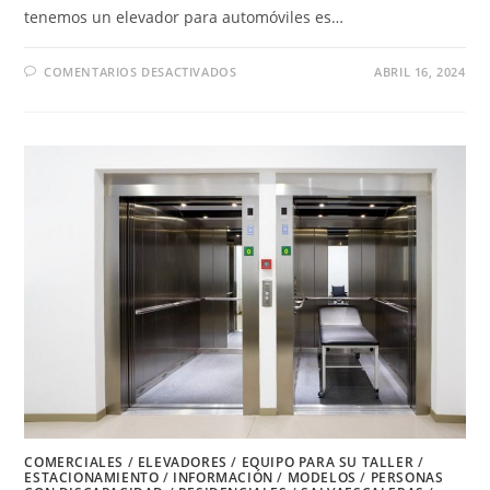
tenemos un elevador para automóviles es…
EN
COMENTARIOS DESACTIVADOS
ABRIL 16, 2024
ELEVADOR
EN
SUBTERRÁNEO
COMERCIALES
/
ELEVADORES
/
EQUIPO PARA SU TALLER
/
ESTACIONAMIENTO
/
INFORMACIÓN
/
MODELOS
/
PERSONAS