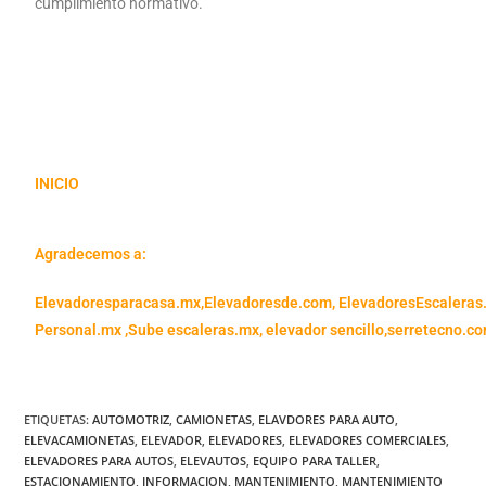
cumplimiento normativo.
INICIO
Agradecemos a:
Elevadoresparacasa.mx,
Elevadoresde.com,
ElevadoresEscaleras
Personal.mx ,
Sube escaleras.mx
,
elevador sencillo,
serretecno.co
ETIQUETAS
:
AUTOMOTRIZ
,
CAMIONETAS
,
ELAVDORES PARA AUTO
,
ELEVACAMIONETAS
,
ELEVADOR
,
ELEVADORES
,
ELEVADORES COMERCIALES
,
ELEVADORES PARA AUTOS
,
ELEVAUTOS
,
EQUIPO PARA TALLER
,
ESTACIONAMIENTO
,
INFORMACION
,
MANTENIMIENTO
,
MANTENIMIENTO