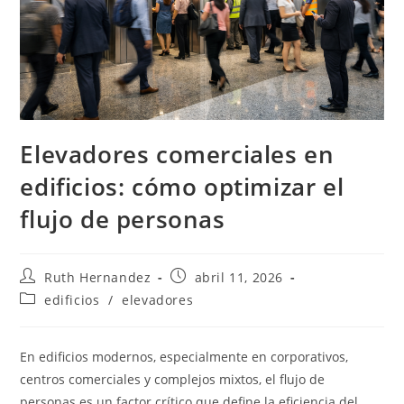
Elevadores comerciales en
edificios: cómo optimizar el
flujo de personas
Autor
Publicación
Ruth Hernandez
abril 11, 2026
de
de
Categoría
edificios
/
elevadores
la
la
de
entrada:
entrada:
la
entrada:
En edificios modernos, especialmente en corporativos,
centros comerciales y complejos mixtos, el flujo de
personas es un factor crítico que define la eficiencia del