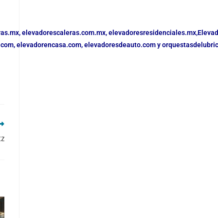
ras.mx,
elevadorescaleras.com.mx,
elevadoresresidenciales.mx
,
Eleva
.com,
elevadorencasa.com,
elevadoresdeauto.com
y
orquestasdelubri
tz