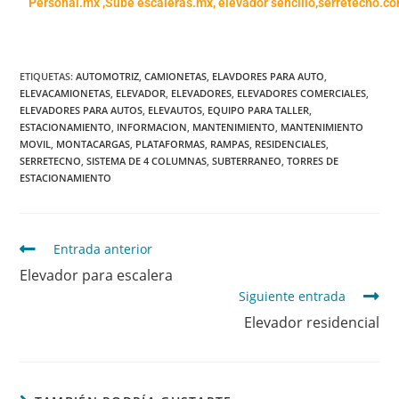
Personal.mx ,
Sube escaleras.mx
,
elevador sencillo,
serretecno.co
ETIQUETAS
:
AUTOMOTRIZ
,
CAMIONETAS
,
ELAVDORES PARA AUTO
,
ELEVACAMIONETAS
,
ELEVADOR
,
ELEVADORES
,
ELEVADORES COMERCIALES
,
ELEVADORES PARA AUTOS
,
ELEVAUTOS
,
EQUIPO PARA TALLER
,
ESTACIONAMIENTO
,
INFORMACION
,
MANTENIMIENTO
,
MANTENIMIENTO
MOVIL
,
MONTACARGAS
,
PLATAFORMAS
,
RAMPAS
,
RESIDENCIALES
,
SERRETECNO
,
SISTEMA DE 4 COLUMNAS
,
SUBTERRANEO
,
TORRES DE
ESTACIONAMIENTO
Entrada anterior
Elevador para escalera
Siguiente entrada
Elevador residencial