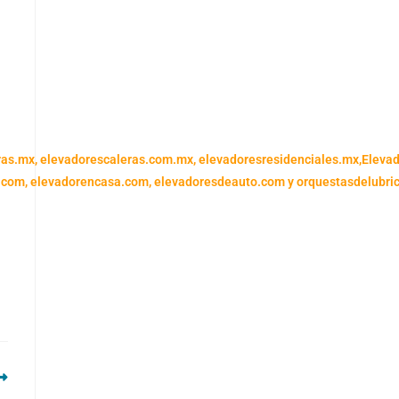
ras.mx,
elevadorescaleras.com.mx,
elevadoresresidenciales.mx
,
Eleva
.com,
elevadorencasa.com,
elevadoresdeauto.com
y
orquestasdelubri