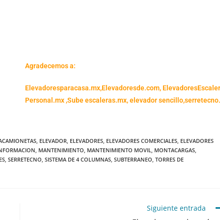
Agradecemos a:
Elevadoresparacasa.mx,
Elevadoresde.com,
ElevadoresEscale
Personal.mx ,
Sube escaleras.mx
,
elevador sencillo,
serretecno
ACAMIONETAS
,
ELEVADOR
,
ELEVADORES
,
ELEVADORES COMERCIALES
,
ELEVADORES
INFORMACION
,
MANTENIMIENTO
,
MANTENIMIENTO MOVIL
,
MONTACARGAS
,
ES
,
SERRETECNO
,
SISTEMA DE 4 COLUMNAS
,
SUBTERRANEO
,
TORRES DE
Siguiente entrada