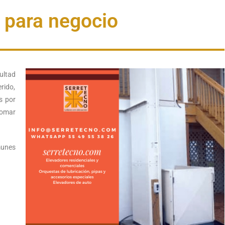
 para negocio
ultad
rido,
s por
tomar
munes