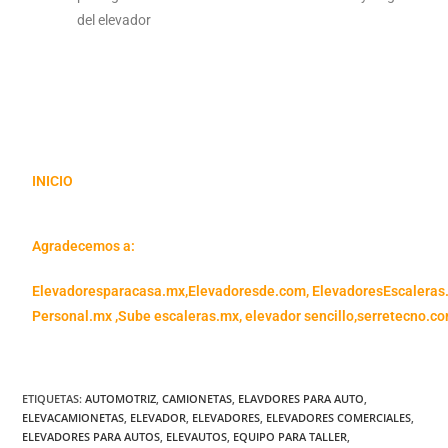
del elevador
INICIO
Agradecemos a:
Elevadoresparacasa.mx,
Elevadoresde.com,
ElevadoresEscaleras
Personal.mx ,
Sube escaleras.mx
,
elevador sencillo,
serretecno.co
ETIQUETAS
:
AUTOMOTRIZ
,
CAMIONETAS
,
ELAVDORES PARA AUTO
,
ELEVACAMIONETAS
,
ELEVADOR
,
ELEVADORES
,
ELEVADORES COMERCIALES
,
ELEVADORES PARA AUTOS
,
ELEVAUTOS
,
EQUIPO PARA TALLER
,