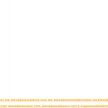
ras.mx,
elevadorescaleras.com.mx,
elevadoresresidenciales.mx
,
Eleva
.com,
elevadorencasa.com,
elevadoresdeauto.com
y
orquestasdelubri