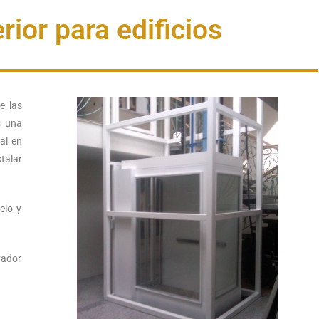
rior para edificios
e las
s una
cal en
talar
cio y
vador