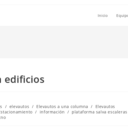
Inicio
Equip
 edificios
es
/
elevautos
/
Elevautos a una columna
/
Elevautos
Estacionamiento
/
información
/
plataforma salva escaleras
cno