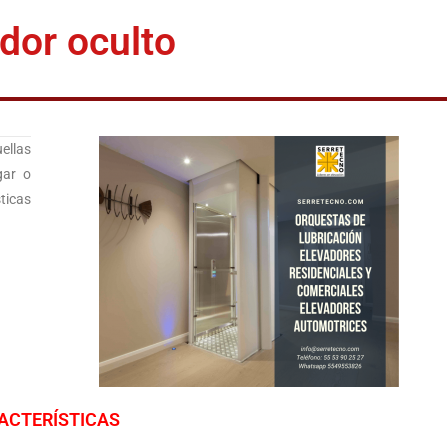
dor oculto
ellas
gar o
ticas
ACTERÍSTICAS