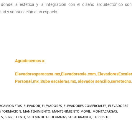
onde la estética y la integración con el diseño arquitectónico son
ad y sofisticación a un espacio.
Agradecemos a:
Elevadoresparacasa.mx,
Elevadoresde.com,
ElevadoresEscale
Personal.mx ,
Sube escaleras.mx
,
elevador sencillo,
serretecno
ACAMIONETAS
,
ELEVADOR
,
ELEVADORES
,
ELEVADORES COMERCIALES
,
ELEVADORES
INFORMACION
,
MANTENIMIENTO
,
MANTENIMIENTO MOVIL
,
MONTACARGAS
,
ES
,
SERRETECNO
,
SISTEMA DE 4 COLUMNAS
,
SUBTERRANEO
,
TORRES DE