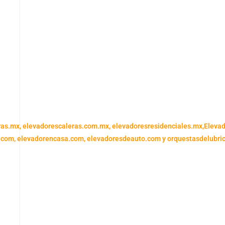
ras.mx,
elevadorescaleras.com.mx,
elevadoresresidenciales.mx
,
Eleva
.com,
elevadorencasa.com,
elevadoresdeauto.com
y
orquestasdelubri