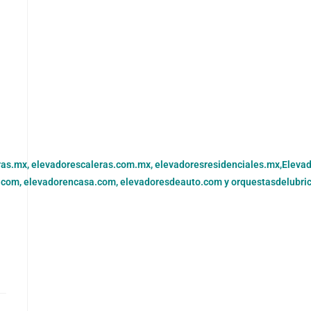
ras.mx,
elevadorescaleras.com.mx,
elevadoresresidenciales.mx
,
Eleva
.com,
elevadorencasa.com,
elevadoresdeauto.com
y
orquestasdelubri