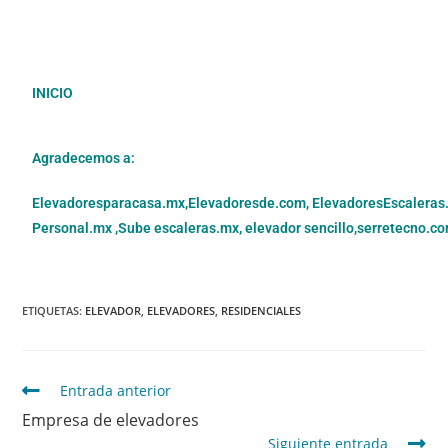
INICIO
Agradecemos a:
Elevadoresparacasa.mx,
Elevadoresde.com,
ElevadoresEscaleras
Personal.mx ,
Sube escaleras.mx
,
elevador sencillo,
serretecno.co
ETIQUETAS
:
ELEVADOR
,
ELEVADORES
,
RESIDENCIALES
Entrada anterior
Empresa de elevadores
Siguiente entrada