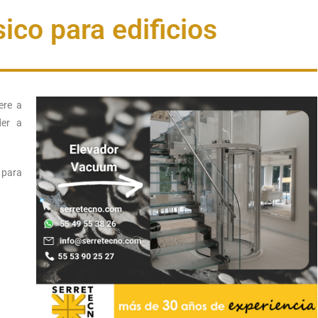
ico para edificios
ere a
der a
 para