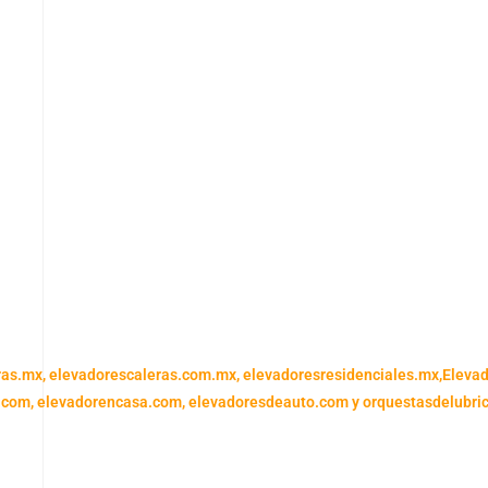
ras.mx,
elevadorescaleras.com.mx,
elevadoresresidenciales.mx
,
Eleva
.com,
elevadorencasa.com,
elevadoresdeauto.com
y
orquestasdelubri