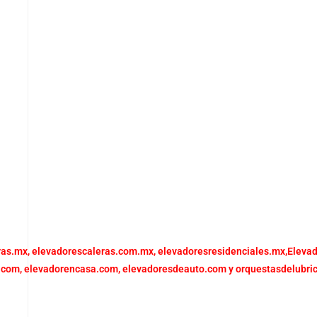
ras.mx,
elevadorescaleras.com.mx,
elevadoresresidenciales.mx
,
Eleva
.com,
elevadorencasa.com,
elevadoresdeauto.com
y
orquestasdelubri