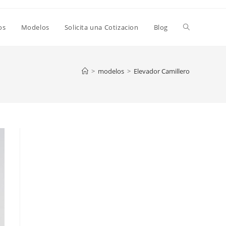
os
Modelos
Solicita una Cotizacion
Blog
>
modelos
>
Elevador Camillero