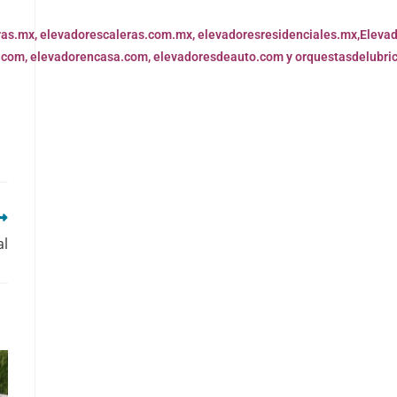
ras.mx,
elevadorescaleras.com.mx,
elevadoresresidenciales.mx
,
Eleva
.com,
elevadorencasa.com,
elevadoresdeauto.com
y
orquestasdelubri
al