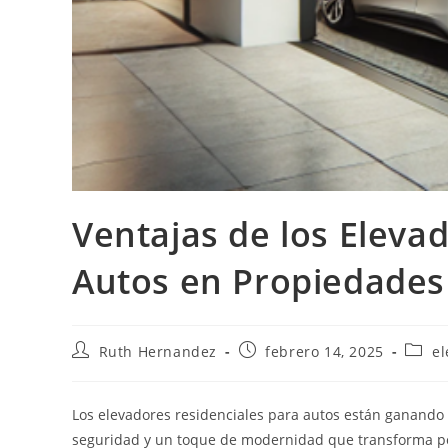
Ventajas de los Eleva
Autos en Propiedades
Autor
Publicación
Categ
Ruth Hernandez
febrero 14, 2025
el
de
de
de
la
la
la
entrada:
entrada:
entra
Los elevadores residenciales para autos están ganando
seguridad y un toque de modernidad que transforma por