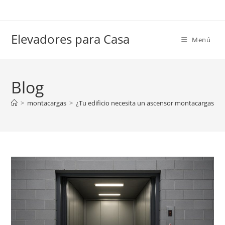
Ir
al
contenido
Elevadores para Casa
Menú
Blog
>
montacargas
>
¿Tu edificio necesita un ascensor montacargas? D