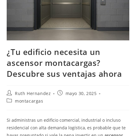
¿Tu edificio necesita un
ascensor montacargas?
Descubre sus ventajas ahora
Autor
Publicación
Ruth Hernandez
mayo 30, 2025
de
de
Categoría
montacargas
la
la
de
entrada:
entrada:
la
entrada:
Si administras un edificio comercial, industrial o incluso
residencial con alta demanda logística, es probable que te
hayas preguntado si vale la pena invertir en un
ascensor