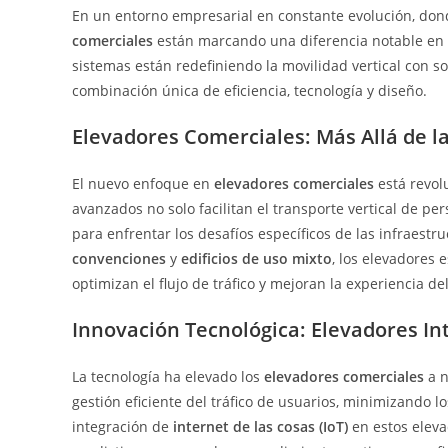
entrada:
entrada:
entrad
En un entorno empresarial en constante evolución, donde
comerciales
están marcando una diferencia notable en 
sistemas están redefiniendo la movilidad vertical con s
combinación única de eficiencia, tecnología y diseño.
Elevadores Comerciales: Más Allá de l
El nuevo enfoque en
elevadores comerciales
está revol
avanzados no solo facilitan el transporte vertical de pe
para enfrentar los desafíos específicos de las infraest
convenciones
y
edificios de uso mixto
, los elevadores
optimizan el flujo de tráfico y mejoran la experiencia de
Innovación Tecnológica: Elevadores I
La tecnología ha elevado los
elevadores comerciales
a n
gestión eficiente del tráfico de usuarios, minimizando l
integración de
internet de las cosas (IoT)
en estos eleva