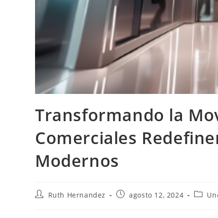
Transformando la Movi
Comerciales Redefinen 
Modernos
Autor
Publicación
Catego
Ruth Hernandez
agosto 12, 2024
Un
de
de
de
la
la
la