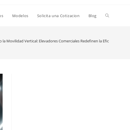
Alternar
os
Modelos
Solicita una Cotizacion
Blog
búsqueda
la Movilidad Vertical: Elevadores Comerciales Redefinen la Eficiencia en Ed
de
la
web