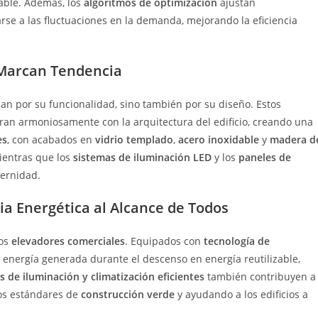
able. Además, los
algoritmos de optimización
ajustan
se a las fluctuaciones en la demanda, mejorando la eficiencia
 Marcan Tendencia
n por su funcionalidad, sino también por su diseño. Estos
ran armoniosamente con la arquitectura del edificio, creando una
es
, con acabados en
vidrio templado
,
acero inoxidable
y
madera d
mientras que los
sistemas de iluminación LED
y los
paneles de
ernidad.
ia Energética al Alcance de Todos
los
elevadores comerciales
. Equipados con
tecnología de
a energía generada durante el descenso en energía reutilizable,
s de iluminación y climatización eficientes
también contribuyen a
los estándares de
construcción verde
y ayudando a los edificios a