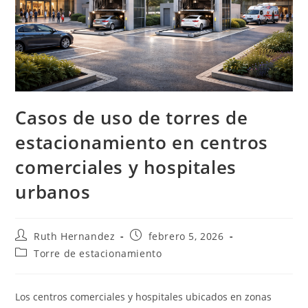
Casos de uso de torres de
estacionamiento en centros
comerciales y hospitales
urbanos
Autor
Publicación
Ruth Hernandez
febrero 5, 2026
de
de
Categoría
Torre de estacionamiento
la
la
de
entrada:
entrada:
la
entrada:
Los centros comerciales y hospitales ubicados en zonas