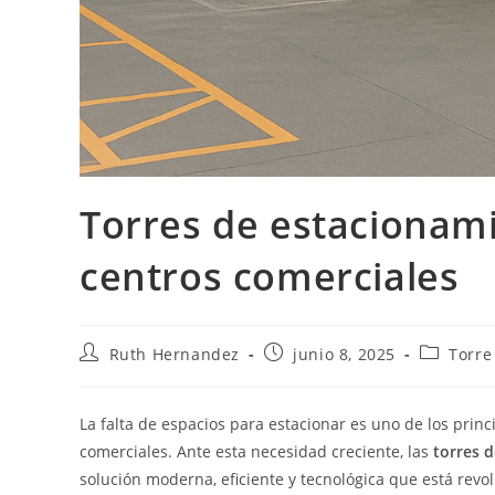
Torres de estacionam
centros comerciales
Autor
Publicación
Categorí
Ruth Hernandez
junio 8, 2025
Torre
de
de
de
la
la
la
entrada:
entrada:
entrada:
La falta de espacios para estacionar es uno de los prin
comerciales. Ante esta necesidad creciente, las
torres 
solución moderna, eficiente y tecnológica que está rev