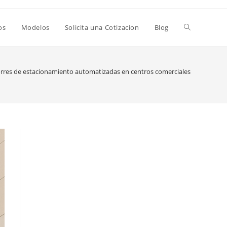
Alternar
os
Modelos
Solicita una Cotizacion
Blog
búsqueda
rres de estacionamiento automatizadas en centros comerciales
de
la
web