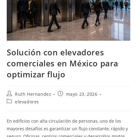
Solución con elevadores
comerciales en México para
optimizar flujo
Autor
Publicación
Ruth Hernandez
mayo 23, 2026
de
de
Categoría
elevadores
la
la
de
entrada:
entrada:
la
entrada:
En edificios con alta circulación de personas, uno de los
mayores desafíos es garantizar un flujo constante, rápido y
seguro. Oficinas, centros comerciales y desarrollos mixtos