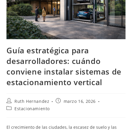
Guía estratégica para
desarrolladores: cuándo
conviene instalar sistemas de
estacionamiento vertical
Autor
Publicación
Ruth Hernandez
marzo 16, 2026
de
de
Categoría
Estacionamiento
la
la
de
entrada:
entrada:
la
entrada:
El crecimiento de las ciudades, la escasez de suelo y las