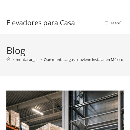
Ir
al
contenido
Elevadores para Casa
Menú
Blog
>
montacargas
>
Qué montacargas conviene instalar en México seg