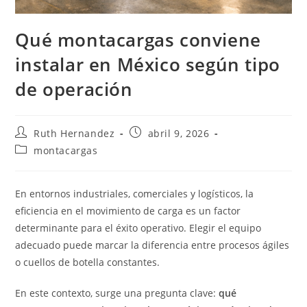
Qué montacargas conviene
instalar en México según tipo
de operación
Autor
Publicación
Ruth Hernandez
abril 9, 2026
de
de
Categoría
montacargas
la
la
de
entrada:
entrada:
la
entrada:
En entornos industriales, comerciales y logísticos, la
eficiencia en el movimiento de carga es un factor
determinante para el éxito operativo. Elegir el equipo
adecuado puede marcar la diferencia entre procesos ágiles
o cuellos de botella constantes.
En este contexto, surge una pregunta clave:
qué