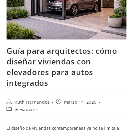
Guía para arquitectos: cómo
diseñar viviendas con
elevadores para autos
integrados
Autor
Publicación
Ruth Hernandez
marzo 14, 2026
de
de
Categoría
elevadores
la
la
de
entrada:
entrada:
la
entrada:
El diseño de viviendas contemporáneas ya no se limita a