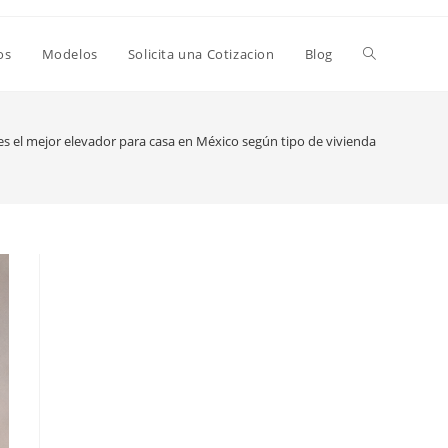
Alternar
os
Modelos
Solicita una Cotizacion
Blog
búsqueda
es el mejor elevador para casa en México según tipo de vivienda
de
la
web