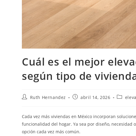
Cuál es el mejor elev
según tipo de viviend
Autor
Publicación
Categorí
Ruth Hernandez
abril 14, 2026
elev
de
de
de
la
la
la
entrada:
entrada:
entrada:
Cada vez más viviendas en México incorporan soluciones
funcionalidad del hogar. Ya sea por diseño, necesidad o 
opción cada vez más común.