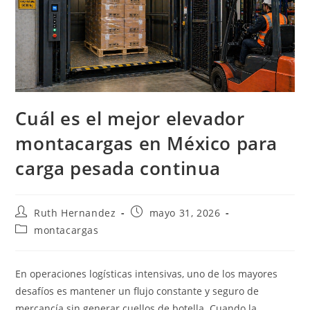
Cuál es el mejor elevador
montacargas en México para
carga pesada continua
Autor
Publicación
Ruth Hernandez
mayo 31, 2026
de
de
Categoría
montacargas
la
la
de
entrada:
entrada:
la
entrada:
En operaciones logísticas intensivas, uno de los mayores
desafíos es mantener un flujo constante y seguro de
mercancía sin generar cuellos de botella. Cuando la