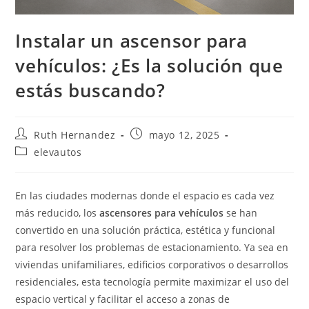
Instalar un ascensor para
vehículos: ¿Es la solución que
estás buscando?
Autor
Publicación
Ruth Hernandez
mayo 12, 2025
de
de
Categoría
elevautos
la
la
de
entrada:
entrada:
la
entrada:
En las ciudades modernas donde el espacio es cada vez
más reducido, los
ascensores para vehículos
se han
convertido en una solución práctica, estética y funcional
para resolver los problemas de estacionamiento. Ya sea en
viviendas unifamiliares, edificios corporativos o desarrollos
residenciales, esta tecnología permite maximizar el uso del
espacio vertical y facilitar el acceso a zonas de