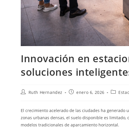
Innovación en estacio
soluciones inteligent
Autor
Publicación
Categorí
Ruth Hernandez
enero 6, 2026
Esta
de
de
de
la
la
la
entrada:
entrada:
entrada:
El crecimiento acelerado de las ciudades ha generado u
zonas urbanas densas, el suelo disponible es limitado, 
modelos tradicionales de aparcamiento horizontal.