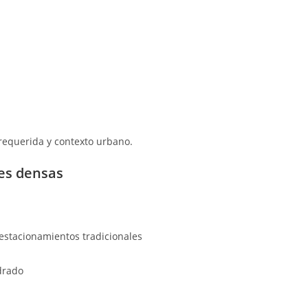
requerida y contexto urbano.
des densas
estacionamientos tradicionales
drado