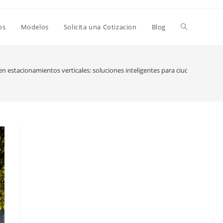
Alternar
os
Modelos
Solicita una Cotizacion
Blog
búsqueda
n estacionamientos verticales: soluciones inteligentes para ciudades densa
de
la
web