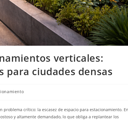
namientos verticales:
es para ciudades densas
a
cionamiento
n problema crítico: la escasez de espacio para estacionamiento. E
costoso y altamente demandado, lo que obliga a replantear los