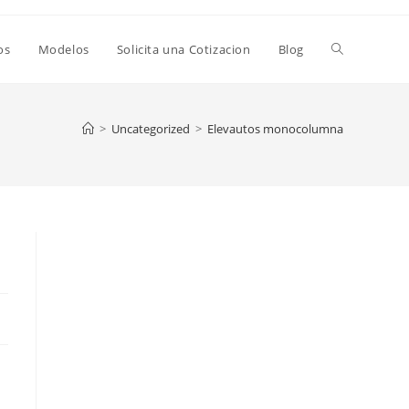
os
Modelos
Solicita una Cotizacion
Blog
>
Uncategorized
>
Elevautos monocolumna