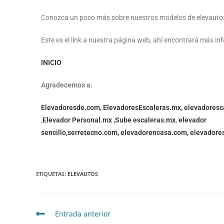
Conozca un poco más sobre nuestros modelos de elevautos
Este es el link a nuestra página web, ahí encontrará más in
INICIO
Agradecemos a:
Elevadoresde.com,
ElevadoresEscaleras.mx,
elevadoresc
,
Elevador Personal.mx ,
Sube escaleras.mx
,
elevador
sencillo,
serretecno.com,
elevadorencasa.com,
elevadore
ETIQUETAS
:
ELEVAUTOS
Entrada anterior