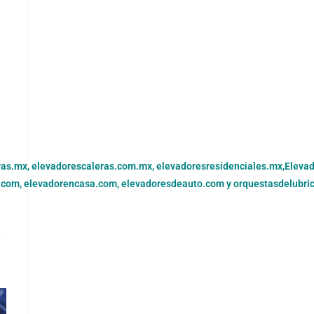
ras.mx,
elevadorescaleras.com.mx,
elevadoresresidenciales.mx
,
Eleva
.com,
elevadorencasa.com,
elevadoresdeauto.com
y
orquestasdelubri