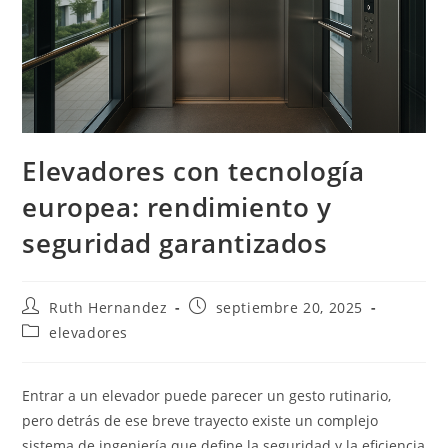
Elevadores con tecnología
europea: rendimiento y
seguridad garantizados
Autor
Publicación
Ruth Hernandez
septiembre 20, 2025
de
de
Categoría
elevadores
la
la
de
entrada:
entrada:
la
entrada:
Entrar a un elevador puede parecer un gesto rutinario,
pero detrás de ese breve trayecto existe un complejo
sistema de ingeniería que define la seguridad y la eficiencia