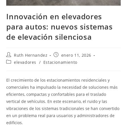
Innovación en elevadores
para autos: nuevos sistemas
de elevación silenciosa
Autor
Publicación
Ruth Hernandez
enero 11, 2026
de
de
Categoría
elevadores
/
Estacionamiento
la
la
de
entrada:
entrada:
la
entrada:
El crecimiento de los estacionamientos residenciales y
comerciales ha impulsado la necesidad de soluciones más
eficientes, compactas y confortables para el traslado
vertical de vehículos. En este escenario, el ruido y las
vibraciones de los sistemas tradicionales se han convertido
en un problema real para usuarios y administradores de
edificios.