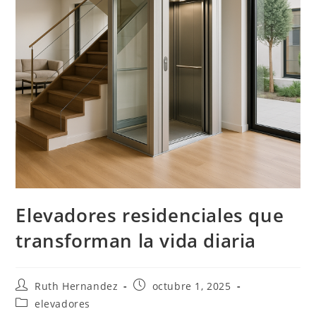
Elevadores residenciales que
transforman la vida diaria
Autor
Publicación
Ruth Hernandez
octubre 1, 2025
de
de
Categoría
elevadores
la
la
de