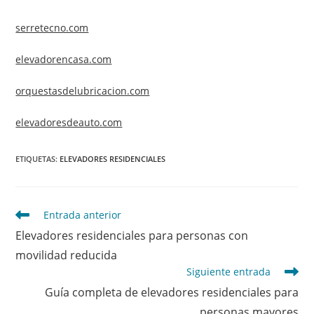
serretecno.com
elevadorencasa.com
orquestasdelubricacion.com
elevadoresdeauto.com
ETIQUETAS
:
ELEVADORES RESIDENCIALES
Leer
Entrada anterior
más
Elevadores residenciales para personas con
artículos
movilidad reducida
Siguiente entrada
Guía completa de elevadores residenciales para
personas mayores