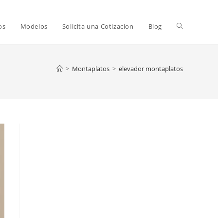
os
Modelos
Solicita una Cotizacion
Blog
>
Montaplatos
>
elevador montaplatos