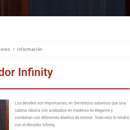
dores
/
información
or Infinity
Los detalles son importantes, en Serretecno sabemos que una
cabina clásica con acabados en maderas es elegante y
combinan con diferentes diseños de interior. Todo esto lo tendrá
con el elevador Infinity.