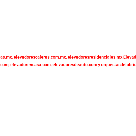
ras.mx,
elevadorescaleras.com.mx,
elevadoresresidenciales.mx
,
Eleva
.com,
elevadorencasa.com,
elevadoresdeauto.com
y
orquestasdelubri