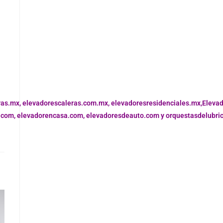
ras.mx,
elevadorescaleras.com.mx,
elevadoresresidenciales.mx
,
Eleva
.com,
elevadorencasa.com,
elevadoresdeauto.com
y
orquestasdelubri