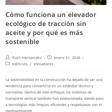
Cómo funciona un elevador
ecológico de tracción sin
aceite y por qué es más
sostenible
Autor
Publicación
Ruth Hernandez
enero 31, 2026
de
de
Categoría
edificios
/
elevadores
la
la
de
entrada:
entrada:
la
entrada:
La sostenibilidad en la construcción ha dejado de ser una
tendencia para convertirse en un estándar técnico y
normativo. Dentro de este enfoque, los sistemas de
transporte vertical también han evolucionado, dando paso
a tecnologías más limpias, eficientes y respetuosas con el
medioambiente.