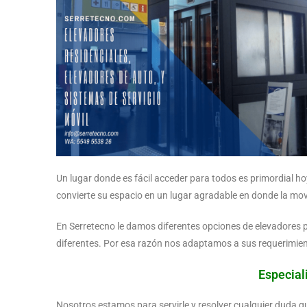
Un lugar donde es fácil acceder para todos es primordial hoy 
convierte su espacio en un lugar agradable en donde la mov
En Serretecno le damos diferentes opciones de elevadores 
diferentes. Por esa razón nos adaptamos a sus requerimient
Especial
Nosotros estamos para servirle y resolver cualquier duda q