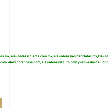
ras.mx,
elevadorescaleras.com.mx,
elevadoresresidenciales.mx
,
Eleva
.com,
elevadorencasa.com,
elevadoresdeauto.com
y
orquestasdelubri