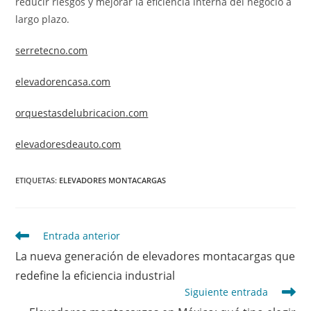
reducir riesgos y mejorar la eficiencia interna del negocio a
largo plazo.
serretecno.com
elevadorencasa.com
orquestasdelubricacion.com
elevadoresdeauto.com
ETIQUETAS
:
ELEVADORES MONTACARGAS
Leer
Entrada anterior
más
La nueva generación de elevadores montacargas que
artículos
redefine la eficiencia industrial
Siguiente entrada