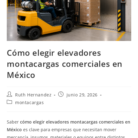
Cómo elegir elevadores
montacargas comerciales en
México
Autor
Publicación
Ruth Hernandez
junio 29, 2026
de
de
Categoría
montacargas
la
la
de
entrada:
entrada:
la
entrada:
Saber
cómo elegir elevadores montacargas comerciales en
México
es clave para empresas que necesitan mover
mercancía, insumos, materiales o equipos entre distintos