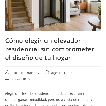
Cómo elegir un elevador
residencial sin comprometer
el diseño de tu hogar
Autor
Publicación
Ruth Hernandez
agosto 15, 2025
de
de
Categoría
elevadores
la
la
de
entrada:
entrada:
la
entrada:
Elegir un elevador residencial puede parecer un reto:
quieres ganar comodidad, pero no a costa de romper con el
estilo de tu hogar. La buena noticia es que hoy existen