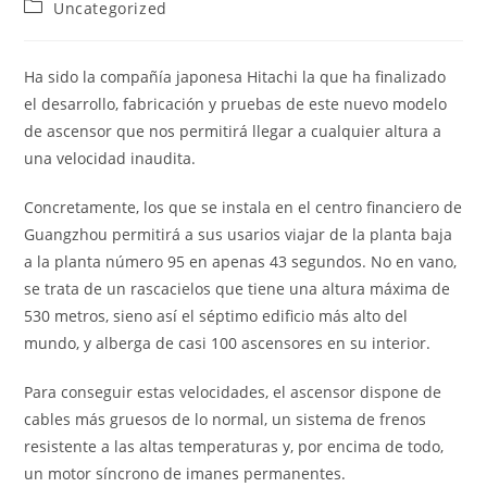
Categoría
Uncategorized
la
la
de
entrada:
entrada:
la
entrada:
Ha sido la compañía japonesa Hitachi la que ha finalizado
el desarrollo, fabricación y pruebas de este nuevo modelo
de ascensor que nos permitirá llegar a cualquier altura a
una velocidad inaudita.
Concretamente, los que se instala en el centro financiero de
Guangzhou permitirá a sus usarios viajar de la planta baja
a la planta número 95 en apenas 43 segundos. No en vano,
se trata de un rascacielos que tiene una altura máxima de
530 metros, sieno así el séptimo edificio más alto del
mundo, y alberga de casi 100 ascensores en su interior.
Para conseguir estas velocidades, el ascensor dispone de
cables más gruesos de lo normal, un sistema de frenos
resistente a las altas temperaturas y, por encima de todo,
un motor síncrono de imanes permanentes.