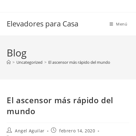
Ir
al
contenido
Elevadores para Casa
Menú
Blog
>
Uncategorized
>
El ascensor más rápido del mundo
El ascensor más rápido del
mundo
Autor
Publicación
Angel Aguilar
febrero 14, 2020
de
de