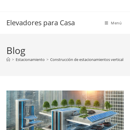
Ir
al
contenido
Elevadores para Casa
Menú
Blog
>
Estacionamiento
>
Construcción de estacionamientos verticales: F