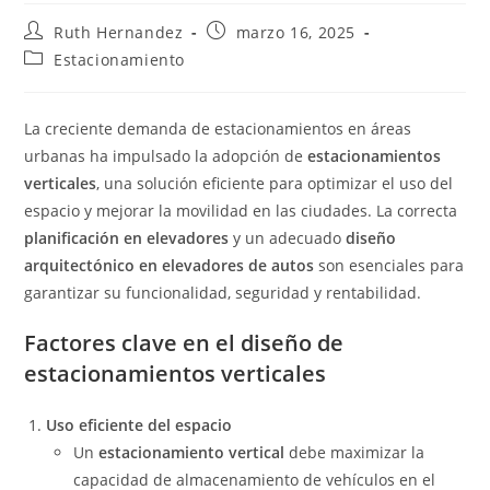
Autor
Publicación
Ruth Hernandez
marzo 16, 2025
de
de
Categoría
Estacionamiento
la
la
de
entrada:
entrada:
la
entrada:
La creciente demanda de estacionamientos en áreas
urbanas ha impulsado la adopción de
estacionamientos
verticales
, una solución eficiente para optimizar el uso del
espacio y mejorar la movilidad en las ciudades. La correcta
planificación en elevadores
y un adecuado
diseño
arquitectónico en elevadores de autos
son esenciales para
garantizar su funcionalidad, seguridad y rentabilidad.
Factores clave en el diseño de
estacionamientos verticales
Uso eficiente del espacio
Un
estacionamiento vertical
debe maximizar la
capacidad de almacenamiento de vehículos en el