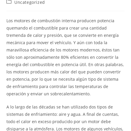
Categoría
Uncategorized
la
la
de
entrada:
entrada:
la
entrada:
Los motores de combustión interna producen potencia
quemando el combustible para crear una cantidad
tremenda de calor y presión, que se convierte en energía
mecánica para mover el vehículo. Y aún con toda la
maravillosa eficiencia de los motores modernos, éstos tan
sólo son aproximadamente 80% eficientes en convertir la
energía del combustible en potencia útil. En otras palabras,
los motores producen más calor del que pueden convertir
en potencia, por lo que se necesita algún tipo de sistema
de enfriamiento para controlar las temperaturas de
operación y enviar un sobrecalentamiento.
A lo largo de las décadas se han utilizado dos tipos de
sistemas de enfriamiento: aire y agua. A final de cuentas,
todo el calor en exceso producido por un motor debe
disiparse a la atmósfera. Los motores de algunos vehículos,