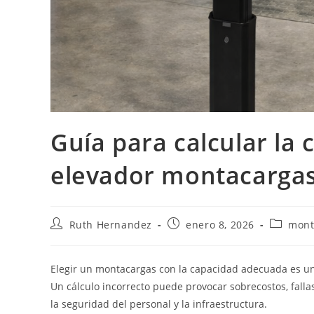
Guía para calcular la 
elevador montacargas
Autor
Publicación
Categorí
Ruth Hernandez
enero 8, 2026
mont
de
de
de
la
la
la
entrada:
entrada:
entrada:
Elegir un montacargas con la capacidad adecuada es una
Un cálculo incorrecto puede provocar sobrecostos, falla
la seguridad del personal y la infraestructura.