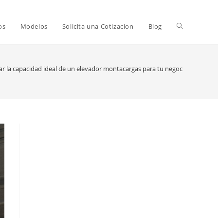
Alternar
os
Modelos
Solicita una Cotizacion
Blog
búsqueda
lar la capacidad ideal de un elevador montacargas para tu negocio
de
la
web