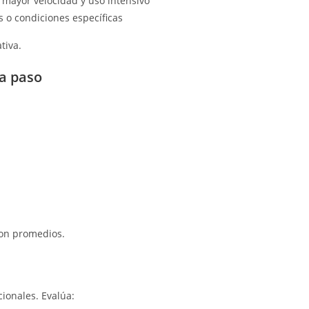
mayor velocidad y uso intensivo
 o condiciones específicas
tiva.
 a paso
con promedios.
ionales. Evalúa: