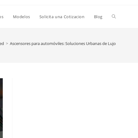
Alternar
os
Modelos
Solicita una Cotizacion
Blog
búsqueda
ed
>
Ascensores para automóviles: Soluciones Urbanas de Lujo
de
la
web