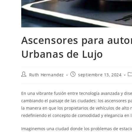
Ascensores para auto
Urbanas de Lujo
Autor
Publicación
C
Ruth Hernandez
septiembre 13, 2024
de
de
d
la
la
la
entrada:
entrada:
e
En una vibrante fusión entre tecnología avanzada y dise
cambiando el paisaje de las ciudades: los ascensores p
la manera en que los propietarios de vehículos de alto 
redefiniendo el concepto de comodidad y elegancia en l
Imaginemos una ciudad donde los problemas de estacion