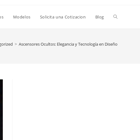
Alternar
os
Modelos
Solicita una Cotizacion
Blog
búsqueda
gorized
>
Ascensores Ocultos: Elegancia y Tecnología en Diseño
de
la
web