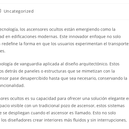
ategoría
Uncategorized
e
ntrada:
tecnología, los ascensores ocultos están emergiendo como la
idad en edificaciones modernas. Este innovador enfoque no solo
n redefine la forma en que los usuarios experimentan el transporte
es.
ología de vanguardia aplicada al diseño arquitectónico. Estos
tos detrás de paneles o estructuras que se mimetizan con la
ensor pase desapercibido hasta que sea necesario, conservando la
funcionalidad.
sores ocultos es su capacidad para ofrecer una solución elegante 
pacio visible con un tradicional pozo de ascensor, estos sistemas
e se despliegan cuando el ascensor es llamado. Esto no solo
los diseñadores crear interiores más fluidos y sin interrupciones,