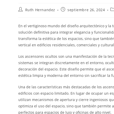
Autor
Publicación
C
Ruth Hernandez
septiembre 26, 2024
de
de
d
la
la
la
entrada:
entrada:
e
En el vertiginoso mundo del diseño arquitectónico y la 
solución definitiva para integrar elegancia y funcional
transforma la estética de los espacios, sino que tambié
vertical en edificios residenciales, comerciales y cultural
Los ascensores ocultos son una manifestación de la tecn
sistemas se integran discretamente en el entorno, ocul
decoración del espacio. Este diseño permite que el asc
estética limpia y moderna del entorno sin sacrificar la 
Una de las características más destacadas de los ascen
edificios con espacio limitado. En lugar de ocupar un es
utilizan mecanismos de apertura y cierre ingeniosos qu
optimiza el uso del espacio, sino que también permite a 
perfectos para espacios de lujo y oficinas de alto nivel.