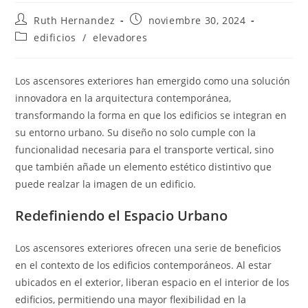
Autor
Publicación
Ruth Hernandez
noviembre 30, 2024
de
de
Categoría
edificios
/
elevadores
la
la
de
entrada:
entrada:
la
entrada:
Los ascensores exteriores han emergido como una solución
innovadora en la arquitectura contemporánea,
transformando la forma en que los edificios se integran en
su entorno urbano. Su diseño no solo cumple con la
funcionalidad necesaria para el transporte vertical, sino
que también añade un elemento estético distintivo que
puede realzar la imagen de un edificio.
Redefiniendo el Espacio Urbano
Los ascensores exteriores ofrecen una serie de beneficios
en el contexto de los edificios contemporáneos. Al estar
ubicados en el exterior, liberan espacio en el interior de los
edificios, permitiendo una mayor flexibilidad en la